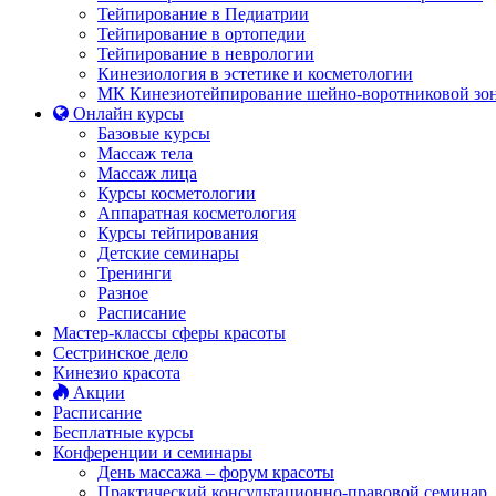
Тейпирование в Педиатрии
Тейпирование в ортопедии
Тейпирование в неврологии
Кинезиология в эстетике и косметологии
МК Кинезиотейпирование шейно-воротниковой зо
Онлайн курсы
Базовые курсы
Массаж тела
Массаж лица
Курсы косметологии
Аппаратная косметология
Курсы тейпирования
Детские семинары
Тренинги
Разное
Расписание
Мастер-классы сферы красоты
Сестринское дело
Кинезио красота
Акции
Расписание
Бесплатные курсы
Конференции и семинары
День массажа – форум красоты
Практический консультационно-правовой семинар