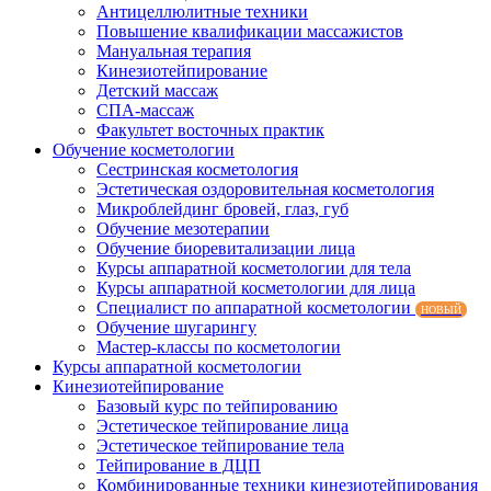
Антицеллюлитные техники
Повышение квалификации массажистов
Мануальная терапия
Кинезиотейпирование
Детский массаж
СПА-массаж
Факультет восточных практик
Обучение косметологии
Сестринская косметология
Эстетическая оздоровительная косметология
Микроблейдинг бровей, глаз, губ
Обучение мезотерапии
Обучение биоревитализации лица
Курсы аппаратной косметологии для тела
Курсы аппаратной косметологии для лица
Специалист по аппаратной косметологии
НОВЫЙ
Обучение шугарингу
Мастер-классы по косметологии
Курсы аппаратной косметологии
Кинезиотейпирование
Базовый курс по тейпированию
Эстетическое тейпирование лица
Эстетическое тейпирование тела
Тейпирование в ДЦП
Комбинированные техники кинезиотейпирования