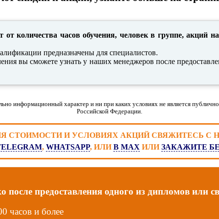
т от количества часов обучения, человек в группе, акций на
алификации предназначены для специалистов.
чения вы сможете узнать у наших менеджеров после предоставле
льно информационный характер и ни при каких условиях не является публично
Российской Федерации.
ИЯ СТОИМОСТИ И УСЛОВИЯХ АКЦИЙ СВЯЖИТЕСЬ С
TELEGRAM
,
WHATSAPP
, ИЛИ
В MAX
ИЛИ
ЗАКАЖИТЕ Б
после предоставления одного из дипломов или сви
00 часов и более