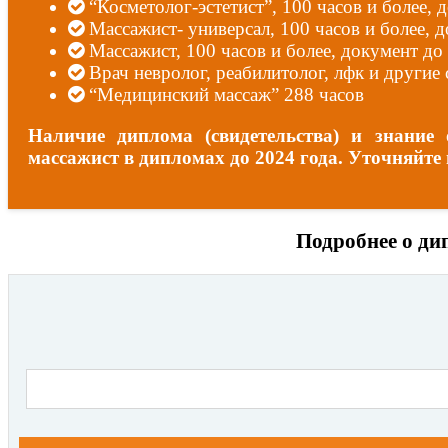
“Косметолог-эстетист”, 100 часов и более, д
Массажист- универсал, 100 часов и более, д
Массажист, 100 часов и более, документ до 
Врач невролог, реабилитолог, лфк и други
“Медицинский массаж” 288 часов
Наличие диплома (свидетельства) и знани
массажист в дипломах до 2024 года. Уточняйт
Подробнее о ди