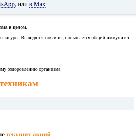
tsApp
, или
в Max
зма в целом.
я фигуры. Выводятся токсины, повышается общий иммунитет
ему оздоровлению организма.
 техникам
це
текущих акций