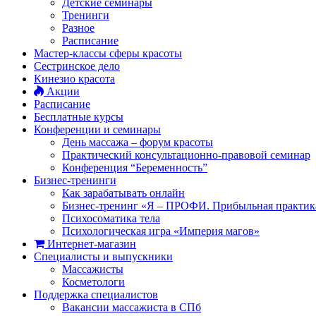
Детские семинары
Тренинги
Разное
Расписание
Мастер-классы сферы красоты
Сестринское дело
Кинезио красота
Акции
Расписание
Бесплатные курсы
Конференции и семинары
День массажа – форум красоты
Практический консультационно-правовой семинар
Конференция “Беременность”
Бизнес-тренинги
Как зарабатывать онлайн
Бизнес-тренинг «Я – ПРОФИ. Прибыльная практик
Психосоматика тела
Психологическая игра «Империя магов»
Интернет-магазин
Специалисты и выпускники
Массажисты
Косметологи
Поддержка специалистов
Вакансии массажиста в СПб