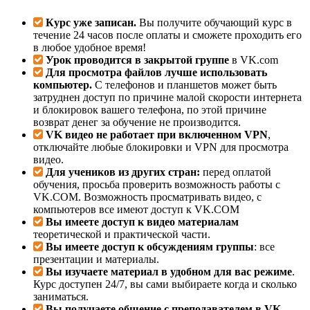
Курс уже записан.
Вы получите обучающий курс в
течение 24 часов после оплаты и сможете проходить его
в любое удобное время!
Урок проводится в закрытой группе
в VK.com
Для просмотра файлов лучше использовать
компьютер.
С телефонов и планшетов может быть
затруднен доступ по причине малой скорости интернета
и блокировок вашего телефона, по этой причине
возврат денег за обучение не производится.
VK видео не работает при включенном VPN
,
отключайте любые блокировки и VPN для просмотра
видео.
Для учеников из других стран:
перед оплатой
обучения, просьба проверить возможность работы с
VK.COM. Возможность просматривать видео, с
компьютеров все имеют доступ к VK.COM
Вы имеете доступ к видео материалам
теоретической и практической части.
Вы имеете доступ к обсуждениям группы
: все
презентации и материалы.
Вы изучаете материал в удобном для вас режиме
.
Курс доступен 24/7, вы сами выбираете когда и сколько
заниматься.
Вы получаете общение с преподавателем в VK
,