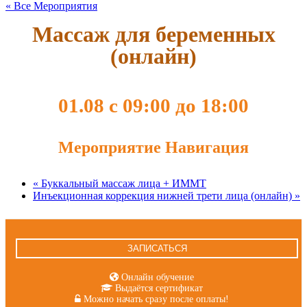
« Все Мероприятия
Массаж для беременных
(онлайн)
01.08 с 09:00
до
18:00
Мероприятие Навигация
«
Буккальный массаж лица + ИММТ
Инъекционная коррекция нижней трети лица (онлайн)
»
ЗАПИСАТЬСЯ
Онлайн обучение
Выдаётся сертификат
Можно начать сразу после оплаты!