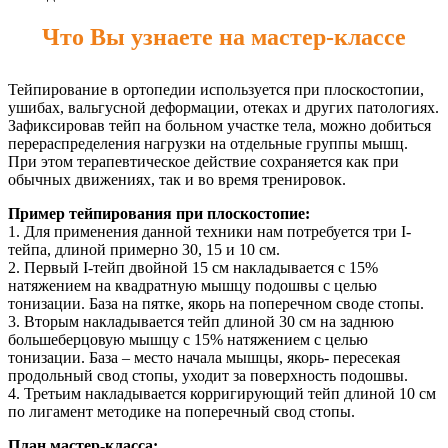
Что Вы узнаете на мастер-классе
Тейпирование в ортопедии используется при плоскостопии,
ушибах, вальгусной деформации, отеках и других патологиях.
Зафиксировав тейп на больном участке тела, можно добиться
перераспределения нагрузки на отдельные группы мышц.
При этом терапевтическое действие сохраняется как при
обычных движениях, так и во время тренировок.
Пример тейпирования при плоскостопие:
1. Для применения данной техники нам потребуется три I-
тейпа, длиной примерно 30, 15 и 10 см.
2. Первый I-тейп двойной 15 см накладывается с 15%
натяжением на квадратную мышцу подошвы с целью
тонизации. База на пятке, якорь на поперечном своде стопы.
3. Вторым накладывается тейп длиной 30 см на заднюю
большеберцовую мышцу с 15% натяжением с целью
тонизации. База – место начала мышцы, якорь- пересекая
продольный свод стопы, уходит за поверхность подошвы.
4. Третьим накладывается корригирующий тейп длиной 10 см
по лигамент методике на поперечный свод стопы.
План мастер-класса: