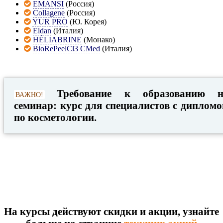
EMANSI
(Россия)
Collagene
(Россия)
YUR PRO
(Ю. Корея)
Eldan
(Италия)
HÉLIABRINE
(Монако)
BioRePeelCl3 СMed
(Италия)
Требование к образованию н
ВАЖНО!
семинар: курс для специалистов с диплом
по косметологии.
На курсы действуют скидки и акции, узнайте