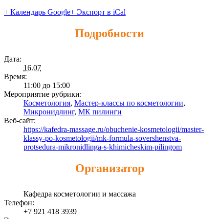
+ Календарь Google
+ Экспорт в iCal
Подробности
Дата:
16.07
Время:
11:00 до 15:00
Мероприятие рубрики:
Косметология
,
Мастер-классы по косметологии
,
Микронидлинг
,
МК пилинги
Веб-сайт:
https://kafedra-massage.ru/obuchenie-kosmetologii/master-
klassy-po-kosmetologii/mk-formula-sovershenstva-
protsedura-mikronidlinga-s-khimicheskim-pilingom
Организатор
Кафедра косметологии и массажа
Телефон:
+7 921 418 3939