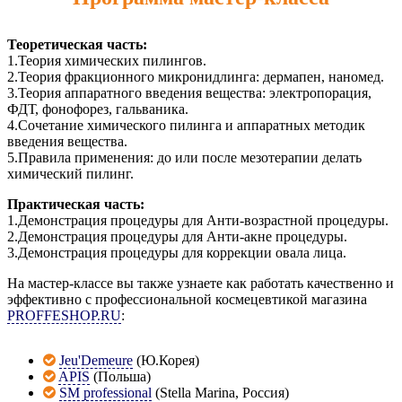
Теоретическая часть:
1.Теория химических пилингов.
2.Теория фракционного микронидлинга: дермапен, наномед.
3.Теория аппаратного введения вещества: электропорация,
ФДТ, фонофорез, гальваника.
4.Сочетание химического пилинга и аппаратных методик
введения вещества.
5.Правила применения: до или после мезотерапии делать
химический пилинг.
Практическая часть:
1.Демонстрация процедуры для Анти-возрастной процедуры.
2.Демонстрация процедуры для Анти-акне процедуры.
3.Демонстрация процедуры для коррекции овала лица.
На мастер-классе вы также узнаете как работать качественно и
эффективно с профессиональной космецевтикой магазина
PROFFESHOP.RU
:
Jeu'Demeure
(Ю.Корея)
APIS
(Польша)
SM professional
(Stella Marina, Россия)