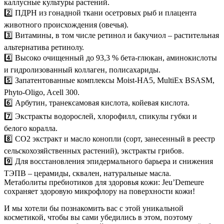
каллусные культуры растений.
2️⃣ ПДРН из гонадной ткани осетровых рыб и плацента
животного происхождения (овечья).
3️⃣ Витамины, в том числе ретинол и бакучиол – растительная
альтернатива ретинолу.
4️⃣ Высоко очищенный до 93,3 % бета-глюкан, аминокислоты
и гидролизованный коллаген, полисахариды.
5️⃣ Запатентованные комплексы Moist-HA5, MultiEx BSASM,
Phyto-Oligo, Acell 300.
6️⃣ Арбутин, транексамовая кислота, койевая кислота.
7️⃣ Экстракты водорослей, хлорофилл, спикулы губки и
белого коралла.
8️⃣ СО2 экстракт и масло конопли (сорт, занесенный в реестр
сельскохозяйственных растений), экстракты грибов.
9️⃣ Для восстановления эпидермального барьера и снижения
ТЭПВ – церамиды, сквален, натуральные масла.
Метаболиты прeбиотиков для здоровья кожи: Jeu’Demeure
сохраняет здоровую микрофлору на поверхности кожи!
И мы хотели бы познакомить вас с этой уникальной
косметикой, чтобы вы сами убедились в этом, поэтому