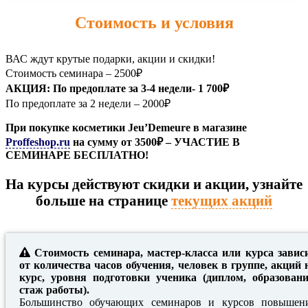
Эстетическое моделирование лица.
Стоимость и условия
ИММТ лица.
Моделирующие техники по массажу лица.
Психосоматика в работе специалиста.
ВАС ждут крутые подарки, акции и скидки!
Психо-телесные техники массажа лица и тела
Хаким.
Стоимость семинара – 2500₽
SPA техники массажа лица и тела.
АКЦИЯ: По предоплате за 3-4 недели- 1 700₽
Восточные техники массажа Гуаша.
По предоплате за 2 недели – 2000₽
Бизнес-тренинги в индустрии красоты.
При покупке косметики Jeu’Demeure в магазине
Главная цель нашего руководителя – сделать процесс
Proffeshop.ru
на сумму от 3500₽ – УЧАСТИЕ В
обучения для каждого студента эффективным,
СЕМИНАРЕ БЕСПЛАТНО!
продуктивным и интересным, и она с этим справляется на
все 100%!
На курсы действуют скидки и акции, узнайте
• опытный специалист, который расскажет обо всех
особенностях методик,
больше на странице
текущих акций
• отработает с Вами каждое движение,
• научит подбирать оптимальную технику выполнения с
учетом индивидуальных особенностей клиента.
Стоимость семинара, мастер-класса или курса завис
от количества часов обучения, человек в группе, акций 
курс, уровня подготовки ученика (диплом, образовани
стаж работы).
Большинство обучающих семинаров и курсов повышен