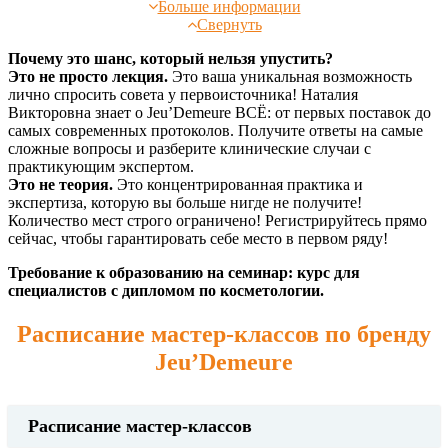
Василиса Ярославовна обучалась у лучших преподавателей в
Больше информации
России, Франции, Италии, Финляндии, Японии, Германии.
Свернуть
Обучаясь у лучших специалистов, Василиса Ярославовна
выработала собственный, уникальный стиль преподавания и
Почему это шанс, который нельзя упустить?
открыла свой обучающий центр — «Кафедру косметологии и
Это не просто лекция.
Это ваша уникальная возможность
массажа».
лично спросить совета у первоисточника! Наталия
Викторовна знает о Jeu’Demeure ВСЁ: от первых поставок до
Проведение семинаров в 25 городах России.
самых современных протоколов. Получите ответы на самые
Обучено более 25 000 студентов.
сложные вопросы и разберите клинические случаи с
Проведение семинаров во Франции, Белоруссии,
практикующим экспертом.
странах Ближнего Зарубежья.
Это не теория.
Это концентрированная практика и
экспертиза, которую вы больше нигде не получите!
Стать лучшим косметологом и специалистом по массажу
Количество мест строго ограничено! Регистрируйтесь прямо
ваша мечта? Осуществите ее вместе с нашим признанным
сейчас, чтобы гарантировать себе место в первом ряду!
преподавателем по косметологии и массажу!
Требование к образованию на семинар: курс для
Выбирайте направление для себя из собственных
специалистов с дипломом по косметологии.
разработок и курсов усовершенствования с Василисой
Ярославовной:
Расписание мастер-классов по бренду
Базовое обучение по эстетической и сестринской
Jeu’Demeure
косметологии.
Базовое обучение по эстетическому и медицинскому
массажу.
Расписание мастер-классов
Миофасциальные техники массажа лица.
Триггерные точки.