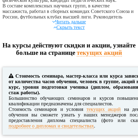
физической культуры, кандидат педагогических наук.
В составе комплексных научных групп, в качестве
массажиста, работал в сборных командах Советского Союза и
России, футбольных клубах высшей лиги. Руководитель
Читать дальше
секции специалистов с физкультурным образованием
Скрыть текст
Национальной Федерации Массажистов.
Автор многочисленных публикаций в научных и
специализированных журналах по проблемам массажа,
На курсы действуют скидки и акции, узнайте
неоднократно принимал участие в крупнейших
больше на странице
текущих акций
российских и международных конгрессах и
конференциях.
Редактор журнала «Массаж. Эстетика тела».
Стоимость семинара, мастер-класса или курса завис
Автор запатентованного метода Скульптурирующего массажа
от количества часов обучения, человек в группе, акций 
и 5 изданных монографий по коррекции фигуры в России и за
курс, уровня подготовки ученика (диплом, образовани
рубежом.
стаж работы).
Скульптурирующий массаж официально признан в России и
Большинство обучающих семинаров и курсов повышен
сертифицирован Европейской Федерацией массажа и
квалификации предназначены для специалистов.
ароматерапии, широко применяется в Европе и некоторых
Стоимость семинаров и условия
текущих акций
на де
странах Южной Америки.
обучения вы сможете узнать у наших менеджеров пос
С 2001 года провёл более 350 семинаров в России, Австрии,
предоставления диплома специалиста (фото или ска
Испании, Латвии, Литве, Бельгии, Голландии, Гонконге,
подробнее о дипломах и свидетельствах
.
Великобритании, США, Израиле, Дании, Эстонии, Украине,
Казахстане, Финляндии и др. странах.