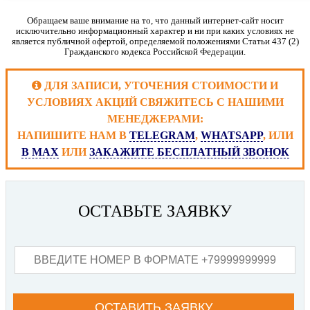
Является лучшим специалистом в своей области.
Обращаем ваше внимание на то, что данный интернет-сайт носит
Разработал свой уникальный подход к ученикам и к
исключительно информационный характер и ни при каких условиях не
донесению знаний.
является публичной офертой, определяемой положениями Статьи 437 (2)
Окончил ГДОИФК им П.Ф.Лесгафта, диплом с
Гражданского кодекса Российской Федерации.
отличием.
Автор запатентованных методик массажа, в том
числе «Скульптурирующий массаж», 68 научных работ
ДЛЯ ЗАПИСИ, УТОЧЕНИЯ СТОИМОСТИ И
и 5 изданных монографий по проблемам массажа.
УСЛОВИЯХ АКЦИЙ СВЯЖИТЕСЬ С НАШИМИ
Провел более 380 семинаров в 37 странах мира.
МЕНЕДЖЕРАМИ:
Обучил более 5000 студентов.
НАПИШИТЕ НАМ В
TELEGRAM
,
WHATSAPP
, ИЛИ
В MAX
ИЛИ
ЗАКАЖИТЕ БЕСПЛАТНЫЙ ЗВОНОК
ОСТАВЬТЕ ЗАЯВКУ