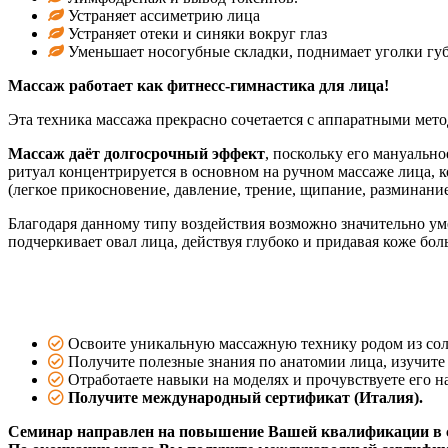
Устраняет ассиметрию лица
Устраняет отеки и синяки вокруг глаз
Уменьшает носогубные складки, поднимает уголки губ
Массаж работает как фитнесс-гимнастика для лица!
Эта техника массажа прекрасно сочетается с аппаратными мет
Массаж даёт долгосрочный эффект
, поскольку его мануальн
ритуал концентрируется в основном на ручном массаже лица, 
(легкое прикосновение, давление, трение, щипание, разминание
Благодаря данному типу воздействия возможно значительно у
подчеркивает овал лица, действуя глубоко и придавая коже бол
Освоите уникальную массажную технику родом из со
Получите полезные знания по анатомии лица, изучите
Отработаете навыки на моделях и прочувствуете его на
Получите международный сертификат (Италия).
Семинар направлен на повышение Вашей квалификации в с