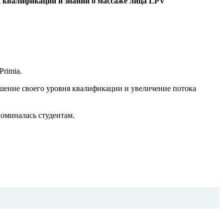
й квалификации и знаний о массаже лица LPV
rimia.
ышение своего уровня квалификации и увеличение потока
оминалась студентам.