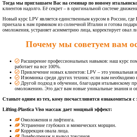
Тогда мы приглашаем Вас на семинар по новому итальянс
клиентов надолго. Её секрет – в оригинальной системе движени
Новый курс LPV является единственным курсом в России, где
приехала к нам прямиком из солнечной Италии и готова подар
омоложения, устраняет асимметрию лица, корректирует овал л
Почему мы советуем вам о
Расширение профессиональных навыков: наш курс пом
работает на все 100%.
Привлечение новых клиентов: LPV – это уникальная и 
Изюминка среди других техник: если вам необходимо в
Другой подход в обучении, благодаря итальянскому пр
омоложению. Это даст вам новые уникальные знания и оп
Станьте одним из тех, кому посчастливится ознакомиться с
Lifting-Plastica Viso массаж дает мощный эффект:
Омоложения и лифтинга.
Устранение глубоких и мимических морщин.
Коррекция овала лица.
Лимфодренаж и вывод токсинов.