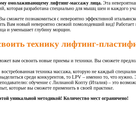
кому омолаживающему лифтинг-массажу лица.
Эта невероятна
й, которая разработана специально для мышц шеи и каждого участ
 Вы сможете познакомиться с невероятно эффективной итальянс
ить Вам новый невероятно свежий помолодевший вид! Работает н
ица и уменьшает глубину морщин.
своить технику лифтинг-пласти
ожет вам освоить новые приемы и техники. Вы сможете предло
востребованная техника массажа, которую не каждый специалис
ыделиться среди конкурентов, то LPV – именно то, что нужно. 
еподавателю: обучение с Лилианой Копту (Италия) – это возмож
ыт, которые вы сможете применить в своей практике.
 этой уникальной методикой! Количество мест ограничено!