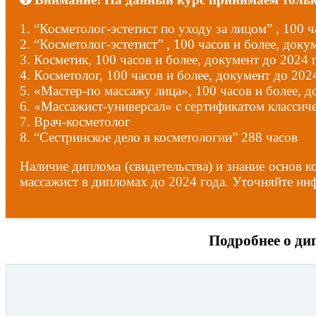
1. “Косметолог-эстетист по уходу за лицом” , 100 ч
2. “Косметолог-эстетист” , 100 часов и более, доку
3. Косметик, 100 часов и более, документ до 2024 г
4. Косметолог, 100 часов и более, документ до 2024
5. «Мастер-по массажу лица», 100 часов и более, д
6. «Массажист-универсал» с сертификатом классичес
7. Врач-косметолог
8. “Сестринское дело в косметологии” 288 часов
Наличие диплома (свидетельства) и знание осно
массажист в дипломах до 2024 года. Уточняйте и
Подробнее о ди