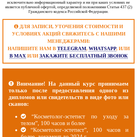
исключительно информационный характер и ни при каких условиях не
является публичной офертой, определяемой положениями Статьи 437 (2)
Гражданского кодекса Российской Федерации.
ДЛЯ ЗАПИСИ, УТОЧЕНИЯ СТОИМОСТИ И
УСЛОВИЯХ АКЦИЙ СВЯЖИТЕСЬ С НАШИМИ
МЕНЕДЖЕРАМИ:
НАПИШИТЕ НАМ В
TELEGRAM
,
WHATSAPP
, ИЛИ
В MAX
ИЛИ
ЗАКАЖИТЕ БЕСПЛАТНЫЙ ЗВОНОК
Внимание! На данный курс принимаем
только после предоставления одного из
дипломов или свидетельств в виде фото или
сканов:
“Косметолог-эстетист по уходу за
телом”, 100 часов и более
“Косметолог-эстетист”, 100 часов и
более, документ до 2024 г.