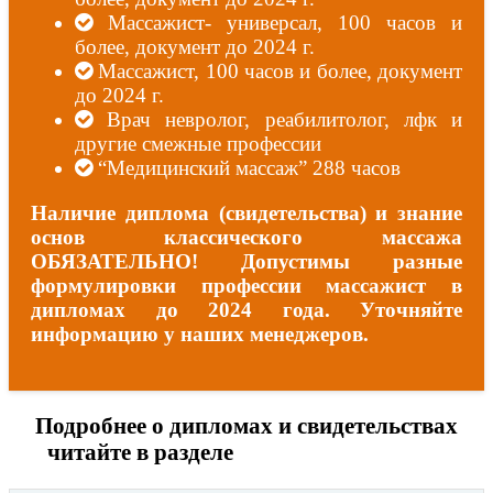
Массажист- универсал, 100 часов и
более, документ до 2024 г.
Массажист, 100 часов и более, документ
до 2024 г.
Врач невролог, реабилитолог, лфк и
другие смежные профессии
“Медицинский массаж” 288 часов
Наличие диплома (свидетельства) и знание
основ классического массажа
ОБЯЗАТЕЛЬНО! Допустимы разные
формулировки профессии массажист в
дипломах до 2024 года. Уточняйте
информацию у наших менеджеров.
Подробнее о дипломах и свидетельствах
читайте в разделе
Наши сертификаты